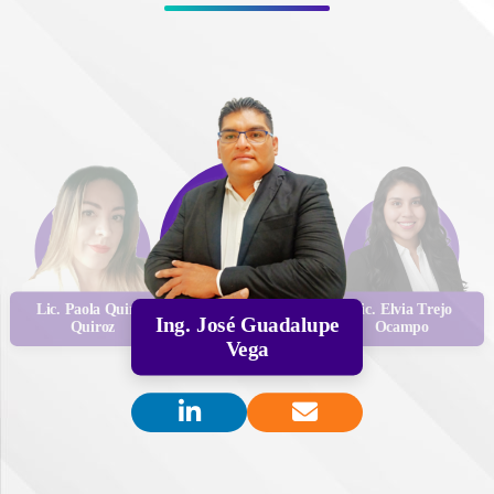
Lic. Paola Quiroz
Lic. Elvia Trejo
Ing. José Guadalupe
Quiroz
Ocampo
Vega