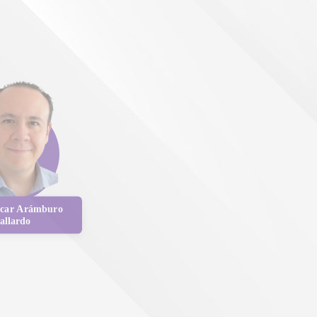
scar Arámburo
allardo