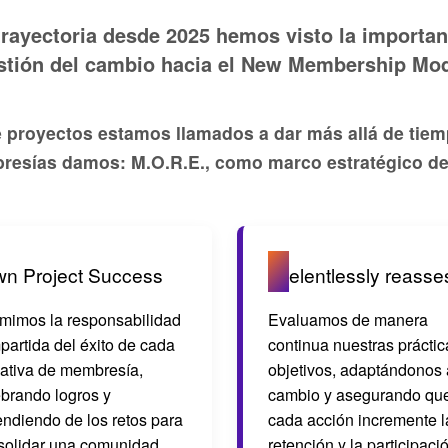
rayectoria desde 2025 hemos visto la importan
stión del cambio hacia el New Membership Mod
 proyectos estamos llamados a dar más allá de tiemp
resías damos:
M.O.R.E.
, como marco estratégico de
R
wn Project Success
elentlessly reasse
mimos la responsabilidad
Evaluamos de manera
partida del éxito de cada
continua nuestras práctic
iativa de membresía,
objetivos, adaptándonos 
ebrando logros y
cambio y asegurando qu
endiendo de los retos para
cada acción incremente l
solidar una comunidad
retención y la participaci