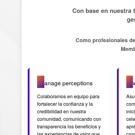
Con base en nuestra t
ge
Como profesionales de
Memb
M
O
anage perceptions
Colaboramos en equipo para
Asu
fortalecer la confianza y la
com
credibilidad en nuestra
inic
comunidad, comunicando con
cel
transparencia los beneficios y
apr
las experiencias de valor que
con