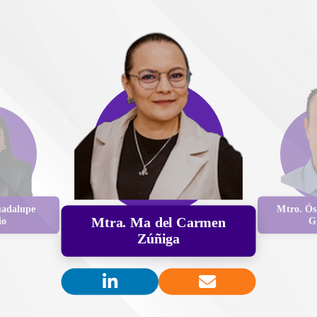
adalupe
Mtro. Ó
Mtra. Ma del Carmen
io
G
Zúñiga