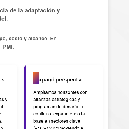
cia de la adaptación y
el.
o, costo y alcance. En
l PMI.
E
ss
xpand perspective
Ampliamos horizontes con
as y
alianzas estratégicas y
al
programas de desarrollo
e
continuo, expandiendo la
a
base en sectores clave
ón
(+10%) y promoviendo el