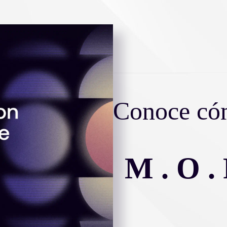
Conoce có
M . O .