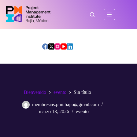
Saltar
al
contenido
Bienvenido
evento
Sin título
membresias.pmi.bajio@gmail.com
marzo 13, 2026
evento